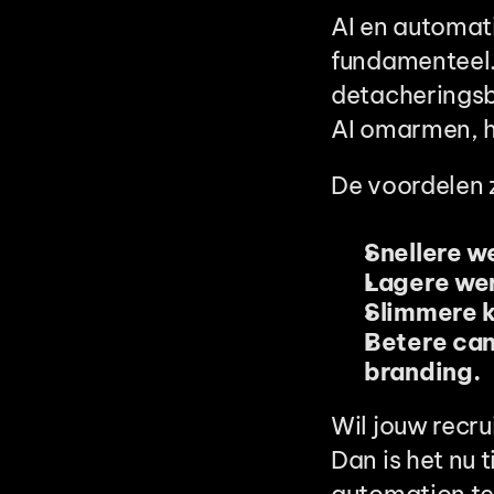
AI en automat
fundamenteel.
detacheringsb
AI omarmen, h
De voordelen zi
Snellere w
Lagere wer
Slimmere k
Betere can
branding.
Wil jouw recru
Dan is het nu 