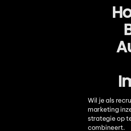
Ho
B
A
I
Wil je als rec
marketing inze
strategie op t
combineert.