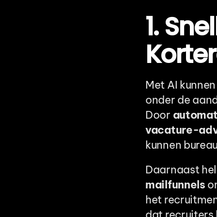
1. Sne
Korte
Met AI kunnen
onder de aand
Door 
automat
vacature-adve
kunnen bureau
Daarnaast hel
mailfunnels
 o
het recruitmen
dat recruiter