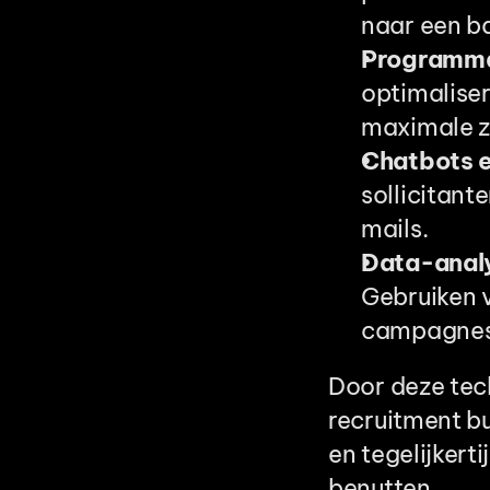
naar een b
Programma
optimalise
maximale z
Chatbots e
sollicitant
mails.
Data-analy
Gebruiken 
campagnes 
Door deze tech
recruitment bu
en tegelijkert
benutten.