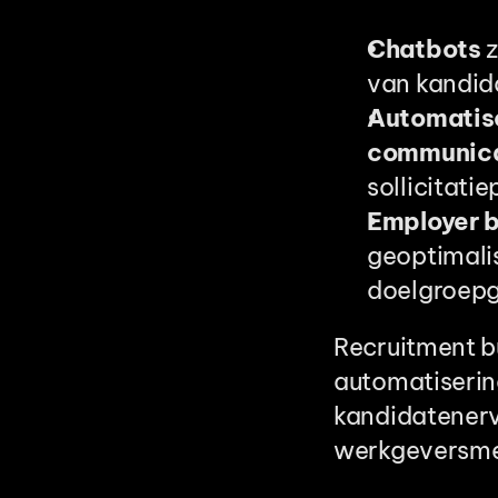
Chatbots
 
van kandid
Automatisc
communica
sollicitatie
Employer 
geoptimalis
doelgroepg
Recruitment bu
automatisering
kandidatenerv
werkgeversme