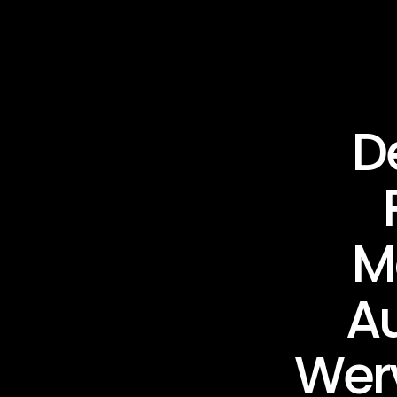
De
M
Au
Wer