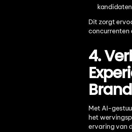
kandidaten
Dit zorgt erv
concurrenten 
4. Ve
Exper
Brand
Met AI-gestuur
het wervingsp
ervaring van d