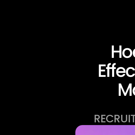
Ho
Effec
Ma
RECRUI