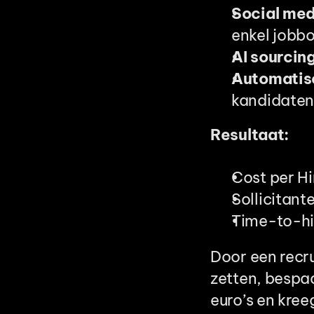
Social me
enkel jobbo
AI sourcing
Automatis
kandidaten
Resultaat:
Cost per Hi
Sollicitan
Time-to-hir
Door een recru
zetten, bespa
euro’s en kree