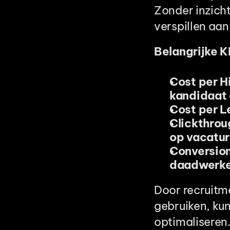
Zonder inzicht
verspillen aa
Belangrijke K
Cost per H
kandidaat
Cost per L
Clickthrou
op vacatu
Conversion
daadwerke
Door recruitme
gebruiken, ku
optimaliseren