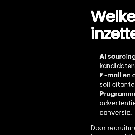
Welke 
inzett
AI sourcin
kandidaten
E-mail en 
sollicitant
Programma
advertenti
conversie.
Door recruitm