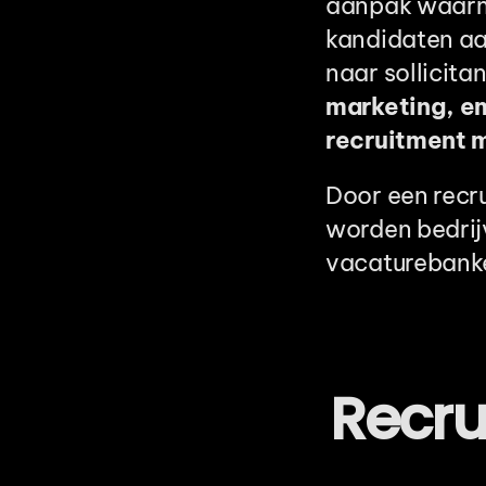
aanpak waarme
kandidaten aa
naar sollicita
marketing, e
recruitment m
Door een recr
worden bedrijv
vacaturebanke
Recru