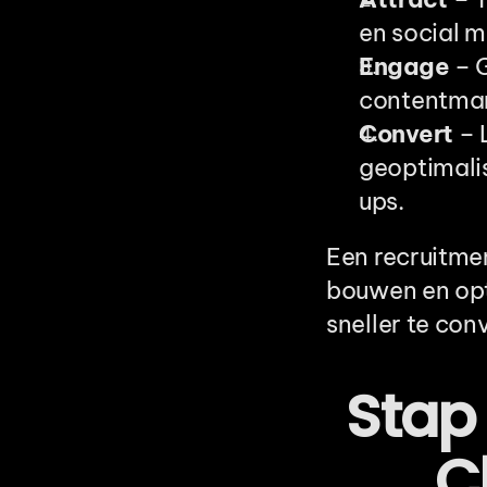
en social m
Engage
 – 
contentmar
Convert
 – 
geoptimali
ups.
Een recruitmen
bouwen en opti
sneller te con
Stap 
C