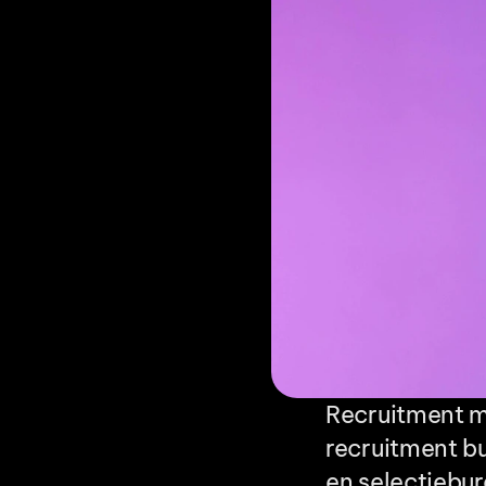
Recruitment ma
recruitment b
en selectiebur