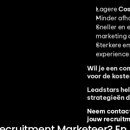
Lagere 
Cos
Minder afh
Sneller en 
marketing 
Sterkere em
experience
Wil je een co
voor de kost
Leadstars hel
strategieën d
Neem contact 
jouw recruit
Recruitment Marketeer? En 