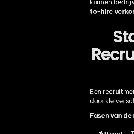
kunnen bedrij
to-hire verko
St
Recru
Een recruitme
door de versch
Fasen van de 
Attract
 – 