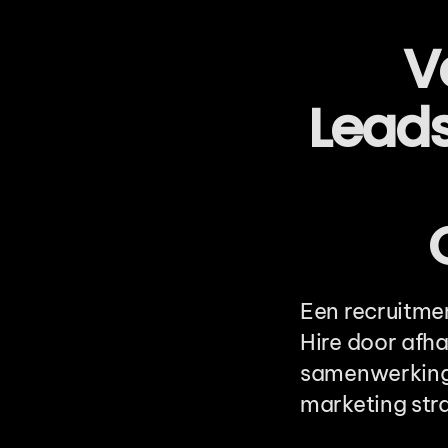
V
Leads
Een recruitme
Hire door afha
samenwerking
marketing str