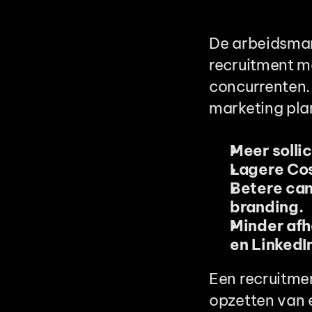
De arbeidsmark
recruitment ma
concurrenten. 
marketing plan
Meer solli
Lagere Cos
Betere can
branding.
Minder afh
en LinkedI
Een recruitmen
opzetten van e