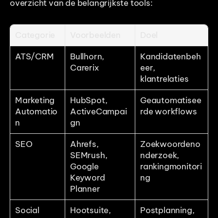
overzicht van de belangrijkste tools:
Categorie
Voorbeelden
Doel
ATS/CRM
Bullhorn, 
Kandidatenbeh
Carerix
eer, 
klantrelaties
Marketing 
HubSpot, 
Geautomatisee
Automatio
ActiveCampai
rde workflows
n
gn
SEO
Ahrefs, 
Zoekwoordeno
SEMrush, 
nderzoek, 
Google 
rankingmonitori
Keyword 
ng
Planner
Social 
Hootsuite, 
Postplanning, 